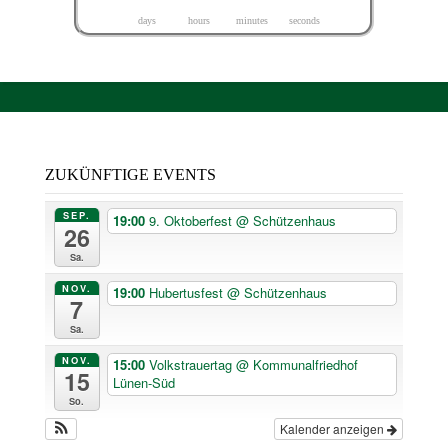
5
0
0
1
3
8
2
7
days
hours
minutes
seconds
ZUKÜNFTIGE EVENTS
SEP.
19:00
9. Oktoberfest
@ Schützenhaus
26
Sa.
NOV.
19:00
Hubertusfest
@ Schützenhaus
7
Sa.
NOV.
15:00
Volkstrauertag
@ Kommunalfriedhof
15
Lünen-Süd
So.
Kalender anzeigen