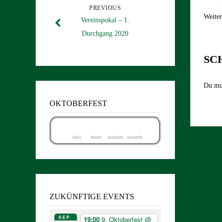
PREVIOUS
Weiter
Vereinspokal – 1.
Durchgang 2020
SC
Du mu
OKTOBERFEST
4
9
1
1
4
8
4
7
days
hours
minutes
seconds
8
ZUKÜNFTIGE EVENTS
SEP.
19:00
9. Oktoberfest
@