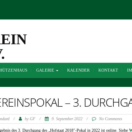
HÜTZENHAUS
GALERIE
KALENDER
KONTAKT
I
EREINSPOKAL – 3. DURCHG
andard
/
by
/
9. September 2022
/
GF
No Comments
gebnis des 3. Durchgang des „Hofstaat 2018″-Pokal in 2022 ist online. Siehe
W