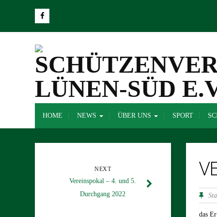
HOME
NEWS
ÜBER UNS
SPORT
SC
V
NEXT
Vereinspokal – 4. und 5.
Durchgang 2022
St
das Er