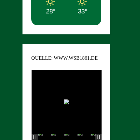
28°
33°
QUELLE: WWW.WSB1861.DE