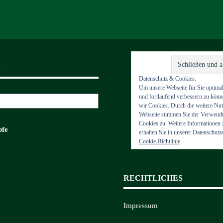
V
Datenschutz & Cookies:
Um unsere Webseite für Sie optimal
und fortlaufend verbessern zu kön
wir Cookies. Durch die weitere Nu
Webseite stimmen Sie der Verwen
Cookies zu. Weitere Informationen
fe
erhalten Sie in unserer Datenschutz
Cookie-Richtlinie
RECHTLICHES
Impressum