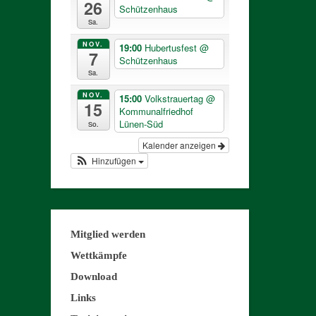
26
Schützenhaus
Sa.
NOV.
19:00
Hubertusfest
@
7
Schützenhaus
Sa.
NOV.
15:00
Volkstrauertag
@
15
Kommunalfriedhof
Lünen-Süd
So.
Kalender anzeigen
Hinzufügen
Mitglied werden
Wettkämpfe
Download
Links