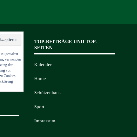
TOP-BEITRÄGE UND TOP-
SEITEN
 zu gestalten
nen, verwenden
Kalender
tzung der
dung von
 zu Cookies
Home
erklärung
Schützenhaus
Sport
Impressum