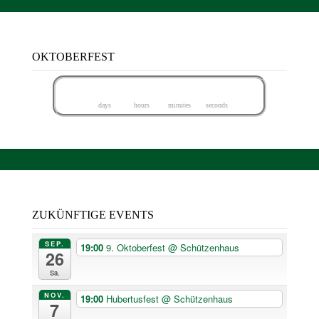
OKTOBERFEST
5
1
0
5
2
4
0
1
days
hours
minutes
seconds
ZUKÜNFTIGE EVENTS
SEP.
19:00
9. Oktoberfest
@ Schützenhaus
26
Sa.
NOV.
19:00
Hubertusfest
@ Schützenhaus
7