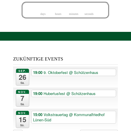
4
8
2
1
3
5
0
8
days
hours
minutes
seconds
ZUKÜNFTIGE EVENTS
SEP.
19:00
9. Oktoberfest
@ Schützenhaus
26
Sa.
NOV.
19:00
Hubertusfest
@ Schützenhaus
7
Sa.
NOV.
15:00
Volkstrauertag
@ Kommunalfriedhof
15
Lünen-Süd
So.