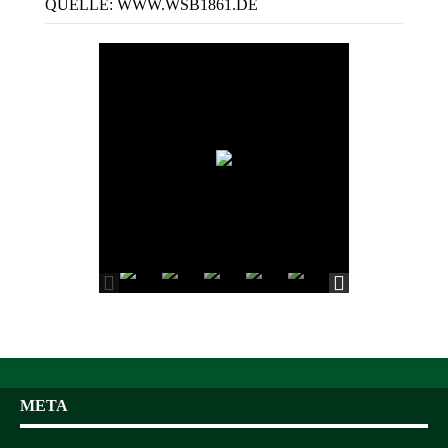
QUELLE: WWW.WSB1861.DE
META