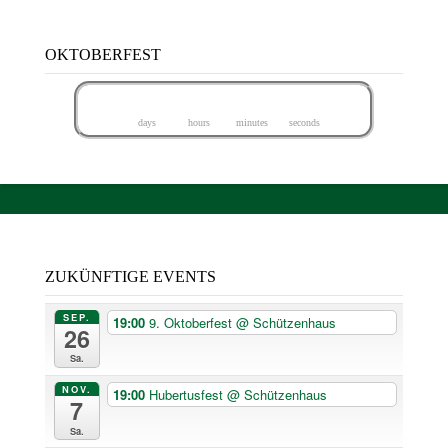
OKTOBERFEST
4
8
2
2
5
8
5
8
days
hours
minutes
seconds
ZUKÜNFTIGE EVENTS
SEP.
19:00
9. Oktoberfest
@ Schützenhaus
26
Sa.
NOV.
19:00
Hubertusfest
@ Schützenhaus
7
Sa.